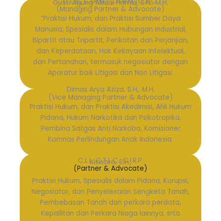
C.L.A., C.I.R.M., C.H.R.M., C.A.C.
Gusti Agung Abdul Hamid, S.H., M.H.
(Managing Partner & Advocate)
“Praktisi Hukum, dan Praktisi Sumber Daya
Manusia, Spesialis dalam Hubungan Industrial,
Bipartit atau Tripartit, Perikatan dan Perjanjian,
dan Keperdataan, Hak Kekayaan Intelektual,
dan Pertanahan, termasuk negosiator dengan
Aparatur baik Litigasi dan Non Litigasi.
Dimas Arya Aziza, S.H,. M.H.
(Vice Managing Partner & Advocate)
Praktisi Hukum, dan Praktisi Akedimisi, Ahli Hukum
Pidana, Hukum Narkotika dan Psikotropika,
Pembina Satgas Anti Narkoba, Komisioner
Komnas Perlindungan Anak Indonesia.
C.L.I., C.T.L.C., C.I.R.P.
Kisworo, S.H.,
(Partner & Advocate)
Praktisi Hukum, Spesialis dalam Pidana, Korupsi,
Negosiator, dan Penyelesaian Sengketa Tanah,
Pembebasan Tanah dan perkara perdata,
Kepailitan dan Perkara Niaga lainnya, srta