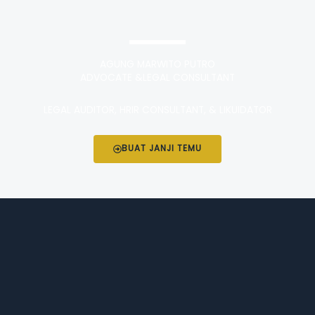
AGUNG MARWITO PUTRO
ADVOCATE &LEGAL CONSULTANT
LEGAL AUDITOR, HRIR CONSULTANT, & LIKUIDATOR
BUAT JANJI TEMU