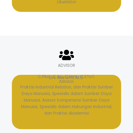
Likuidator
ADVISOR
C.Pba., C.Ac., C.Hrm., C.SToT.
Drs. Marwito, M.Si.
Advisor
Praktisi Industrial Relation, dan Praktisi Sumber
Daya Manusia, Spesialis dalam Sumber Daya
Manusia, Asesor Kompetensi Sumber Daya
Manusia, Spesialis dalam Hubungan Industrial,
dan Praktisi Akademisi