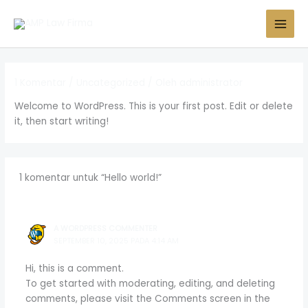
Lewati
MAI
ke
MEN
konten
1 Komentar
/
Uncategorized
/ Oleh
administrator
Welcome to WordPress. This is your first post. Edit or delete
it, then start writing!
1 komentar untuk “Hello world!”
A WORDPRESS COMMENTER
SEPTEMBER 10, 2025 PADA 4:14 AM
Hi, this is a comment.
To get started with moderating, editing, and deleting
comments, please visit the Comments screen in the